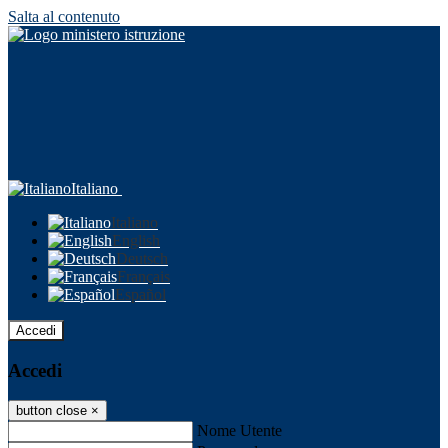
Salta al contenuto
Italiano
Italiano
English
Deutsch
Français
Español
Accedi
Accedi
button close
×
Nome Utente