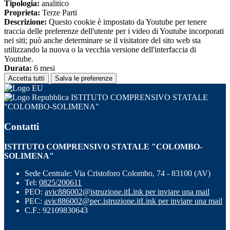
Tipologia:
analitico
Proprieta:
Terze Parti
Descrizione:
Questo cookie è impostato da Youtube per tenere
traccia delle preferenze dell'utente per i video di Youtube incorporati
nei siti; può anche determinare se il visitatore del sito web sta
utilizzando la nuova o la vecchia versione dell'interfaccia di
Youtube.
Durata:
6 mesi
Accetta tutti
Salva le preferenze
ISTITUTO COMPRENSIVO STATALE
"COLOMBO-SOLIMENA"
Contatti
ISTITUTO COMPRENSIVO STATALE "COLOMBO-
SOLIMENA"
Sede Centrale: Via Cristoforo Colombo, 74 - 83100 (AV)
Tel:
0825/200611
PEO:
avic886002@istruzione.it
Link per inviare una mail
PEC:
avic886002@pec.istruzione.it
Link per inviare una mail
C.F.: 92109830643