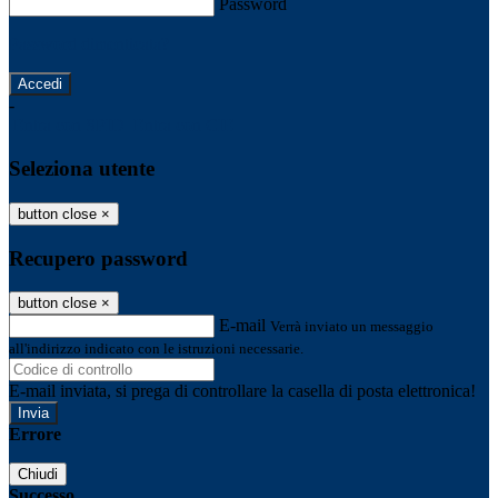
Password
Password dimenticata?
-
Entra con SPID
Entra con CIE
Seleziona utente
button close
×
Recupero password
button close
×
E-mail
Verrà inviato un messaggio
all'indirizzo indicato con le istruzioni necessarie.
E-mail inviata, si prega di controllare la casella di posta elettronica!
Errore
Chiudi
Successo