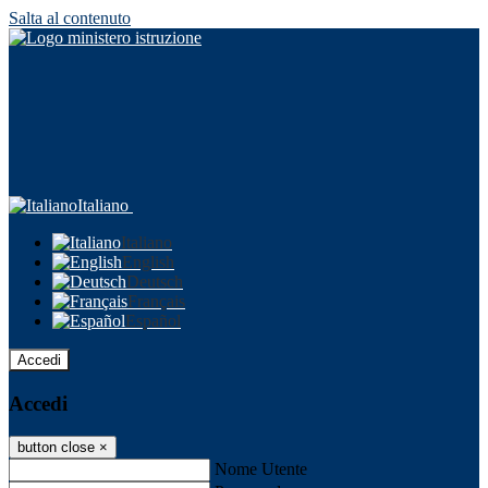
Salta al contenuto
Italiano
Italiano
English
Deutsch
Français
Español
Accedi
Accedi
button close
×
Nome Utente