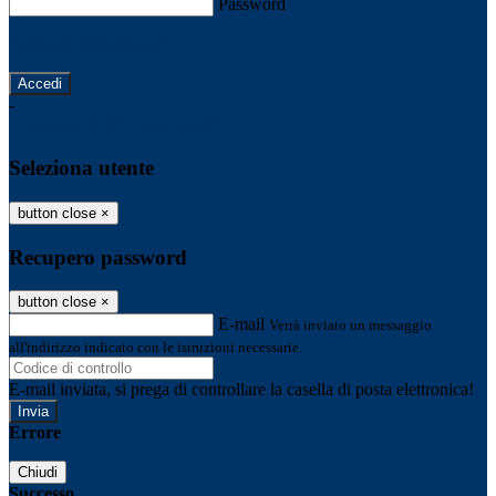
Password
Password dimenticata?
-
Entra con SPID
Entra con CIE
Seleziona utente
button close
×
Recupero password
button close
×
E-mail
Verrà inviato un messaggio
all'indirizzo indicato con le istruzioni necessarie.
E-mail inviata, si prega di controllare la casella di posta elettronica!
Errore
Chiudi
Successo