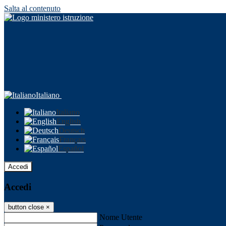
Salta al contenuto
Italiano
Italiano
English
Deutsch
Français
Español
Accedi
Accedi
button close
×
Nome Utente