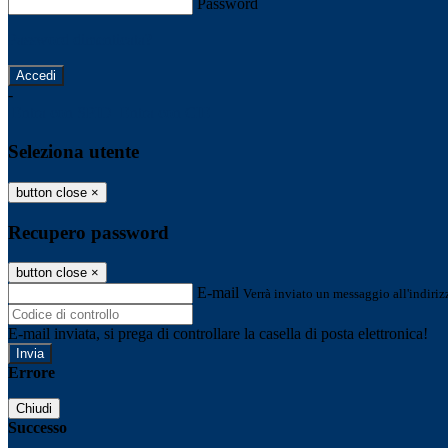
Password
Password dimenticata?
-
Entra con SPID
Entra con CIE
Seleziona utente
button close
×
Recupero password
button close
×
E-mail
Verrà inviato un messaggio all'indirizz
E-mail inviata, si prega di controllare la casella di posta elettronica!
Errore
Chiudi
Successo