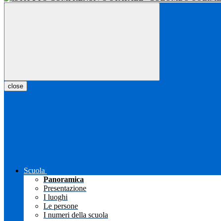
close
Scuola
Panoramica
Presentazione
I luoghi
Le persone
I numeri della scuola