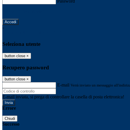
Password
Password dimenticata?
-
Entra con SPID
Entra con CIE
Seleziona utente
button close
×
Recupero password
button close
×
E-mail
Verrà inviato un messaggio all'indirizz
E-mail inviata, si prega di controllare la casella di posta elettronica!
Errore
Chiudi
Successo