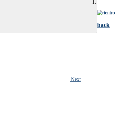
back
Next