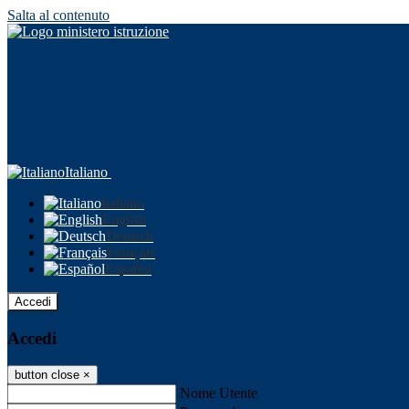
Salta al contenuto
Italiano
Italiano
English
Deutsch
Français
Español
Accedi
Accedi
button close
×
Nome Utente