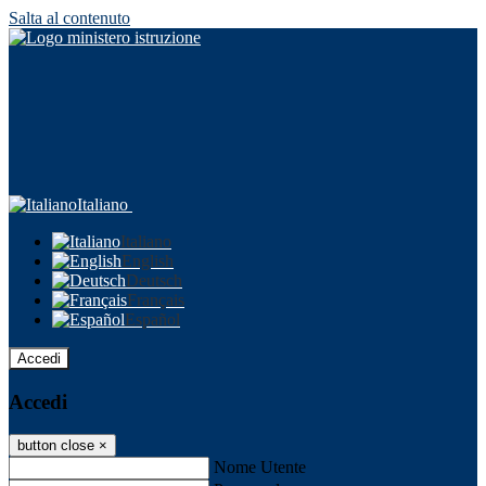
Salta al contenuto
Italiano
Italiano
English
Deutsch
Français
Español
Accedi
Accedi
button close
×
Nome Utente