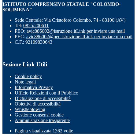
ISTITUTO COMPRENSIVO STATALE "COLOMBO-
SOLIMENA"
Sede Centrale: Via Cristoforo Colombo, 74 - 83100 (AV)
Tel:
0825/200611
PEO:
avic886002@istruzione.it
Link per inviare una mail
PEC:
avic886002@pec.istruzione.it
Link per inviare una mail
C.F.: 92109830643
Sezione Link Utili
Cookie policy
Note legali
Informativa Privacy
Ufficio Relazioni con il Pubblico
Dichiarazione di accessibilità
Obiettivi di accessibilità
Whistleblowing
Gestione consensi cookie
Amministrazione trasparente
Pagina visualizzata
1362
volte