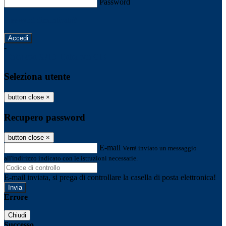
Password
Password dimenticata?
-
Entra con SPID
Entra con CIE
Seleziona utente
button close
×
Recupero password
button close
×
E-mail
Verrà inviato un messaggio
all'indirizzo indicato con le istruzioni necessarie.
E-mail inviata, si prega di controllare la casella di posta elettronica!
Errore
Chiudi
Successo