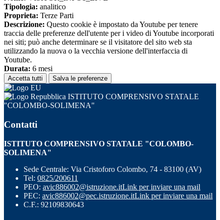
Tipologia:
analitico
Proprieta:
Terze Parti
Descrizione:
Questo cookie è impostato da Youtube per tenere
traccia delle preferenze dell'utente per i video di Youtube incorporati
nei siti; può anche determinare se il visitatore del sito web sta
utilizzando la nuova o la vecchia versione dell'interfaccia di
Youtube.
Durata:
6 mesi
Accetta tutti
Salva le preferenze
ISTITUTO COMPRENSIVO STATALE
"COLOMBO-SOLIMENA"
Contatti
ISTITUTO COMPRENSIVO STATALE "COLOMBO-
SOLIMENA"
Sede Centrale: Via Cristoforo Colombo, 74 - 83100 (AV)
Tel:
0825/200611
PEO:
avic886002@istruzione.it
Link per inviare una mail
PEC:
avic886002@pec.istruzione.it
Link per inviare una mail
C.F.: 92109830643