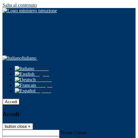
Salta al contenuto
Italiano
Italiano
English
Deutsch
Français
Español
Accedi
Accedi
button close
×
Nome Utente