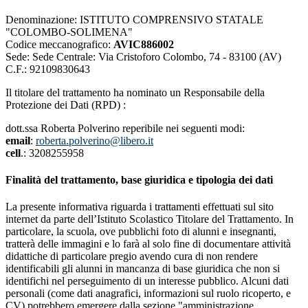
Denominazione: ISTITUTO COMPRENSIVO STATALE
"COLOMBO-SOLIMENA"
Codice meccanografico:
AVIC886002
Sede: Sede Centrale: Via Cristoforo Colombo, 74 - 83100 (AV)
C.F.: 92109830643
Il titolare del trattamento ha nominato un Responsabile della
Protezione dei Dati (RPD) :
dott.ssa Roberta Polverino reperibile nei seguenti modi:
email
:
roberta.polverino@libero.it
cell
.: 3208255958
Finalità del trattamento, base giuridica e tipologia dei dati
La presente informativa riguarda i trattamenti effettuati sul sito
internet da parte dell’Istituto Scolastico Titolare del Trattamento. In
particolare, la scuola, ove pubblichi foto di alunni e insegnanti,
tratterà delle immagini e lo farà al solo fine di documentare attività
didattiche di particolare pregio avendo cura di non rendere
identificabili gli alunni in mancanza di base giuridica che non si
identifichi nel perseguimento di un interesse pubblico. Alcuni dati
personali (come dati anagrafici, informazioni sul ruolo ricoperto, e
CV) potrebbero emergere dalla sezione "amministrazione