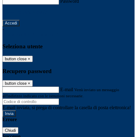
Password
Password dimenticata?
-
Entra con SPID
Entra con CIE
Seleziona utente
button close
×
Recupero password
button close
×
E-mail
Verrà inviato un messaggio
all'indirizzo indicato con le istruzioni necessarie.
E-mail inviata, si prega di controllare la casella di posta elettronica!
Errore
Chiudi
Successo