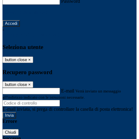
Password
Password dimenticata?
-
Entra con SPID
Entra con CIE
Seleziona utente
button close
×
Recupero password
button close
×
E-mail
Verrà inviato un messaggio
all'indirizzo indicato con le istruzioni necessarie.
E-mail inviata, si prega di controllare la casella di posta elettronica!
Errore
Chiudi
Successo