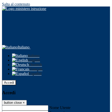
Salta al contenuto
Italiano
Italiano
English
Deutsch
Français
Español
Accedi
Accedi
button close
×
Nome Utente