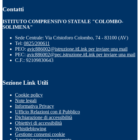
Contatti
ISTITUTO COMPRENSIVO STATALE "COLOMBO-
SOLIMENA"
Sede Centrale: Via Cristoforo Colombo, 74 - 83100 (AV)
Tel:
0825/200611
PEO:
avic886002@istruzione.it
Link per inviare una mail
PEC:
avic886002@pec.istruzione.it
Link per inviare una mail
C.F.: 92109830643
Sezione Link Utili
Cookie policy
Note legali
Informativa Privacy
Ufficio Relazioni con il Pubblico
Dichiarazione di accessibilità
Obiettivi di accessibilità
Whistleblowing
Gestione consensi cookie
Amministrazione trasparente