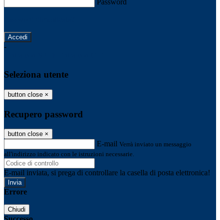
Password
Password dimenticata?
-
Entra con SPID
Entra con CIE
Seleziona utente
button close
×
Recupero password
button close
×
E-mail
Verrà inviato un messaggio
all'indirizzo indicato con le istruzioni necessarie.
E-mail inviata, si prega di controllare la casella di posta elettronica!
Errore
Chiudi
Successo