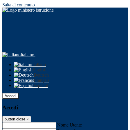
Salta al contenuto
Italiano
Italiano
English
Deutsch
Français
Español
Accedi
Accedi
button close
×
Nome Utente