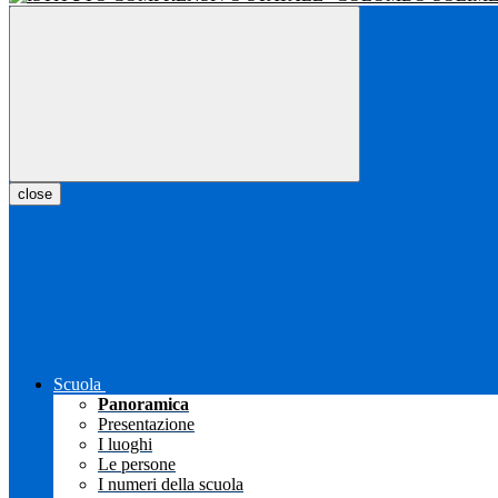
close
Scuola
Panoramica
Presentazione
I luoghi
Le persone
I numeri della scuola