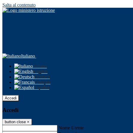
Salta al contenuto
Italiano
Italiano
English
Deutsch
Français
Español
Accedi
Accedi
button close
×
Nome Utente