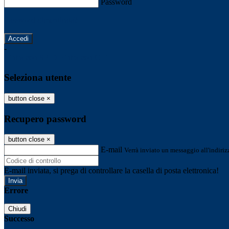
Password
Password dimenticata?
-
Entra con SPID
Entra con CIE
Seleziona utente
button close
×
Recupero password
button close
×
E-mail
Verrà inviato un messaggio all'indirizz
E-mail inviata, si prega di controllare la casella di posta elettronica!
Errore
Chiudi
Successo