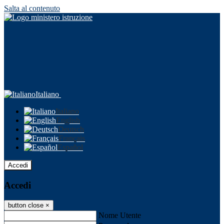
Salta al contenuto
Italiano
Italiano
English
Deutsch
Français
Español
Accedi
Accedi
button close
×
Nome Utente