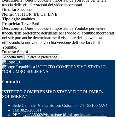
Descrizione:
Questo cookie è impostato da YouTube per tenere
traccia delle visualizzazioni dei video incorporati.
Durata:
Sessione
Nome:
VISITOR_INFO1_LIVE
Tipologia:
analitico
Proprieta:
Terze Parti
Descrizione:
Questo cookie è impostato da Youtube per tenere
traccia delle preferenze dell'utente per i video di Youtube incorporati
nei siti; può anche determinare se il visitatore del sito web sta
utilizzando la nuova o la vecchia versione dell'interfaccia di
Youtube.
Durata:
6 mesi
Accetta tutti
Salva le preferenze
ISTITUTO COMPRENSIVO STATALE
"COLOMBO-SOLIMENA"
Contatti
ISTITUTO COMPRENSIVO STATALE "COLOMBO-
SOLIMENA"
Sede Centrale: Via Cristoforo Colombo, 74 - 83100 (AV)
Tel:
0825/200611
PEO:
avic886002@istruzione.it
Link per inviare una mail