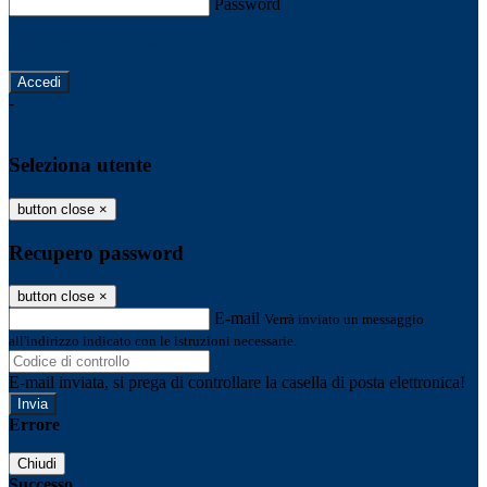
Password
Password dimenticata?
-
Entra con SPID
Entra con CIE
Seleziona utente
button close
×
Recupero password
button close
×
E-mail
Verrà inviato un messaggio
all'indirizzo indicato con le istruzioni necessarie.
E-mail inviata, si prega di controllare la casella di posta elettronica!
Errore
Chiudi
Successo