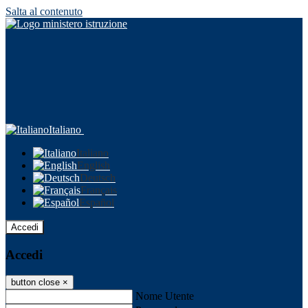
Salta al contenuto
Italiano
Italiano
English
Deutsch
Français
Español
Accedi
Accedi
button close
×
Nome Utente