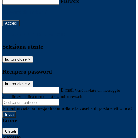
Password
Password dimenticata?
-
Entra con SPID
Entra con CIE
Seleziona utente
button close
×
Recupero password
button close
×
E-mail
Verrà inviato un messaggio
all'indirizzo indicato con le istruzioni necessarie.
E-mail inviata, si prega di controllare la casella di posta elettronica!
Errore
Chiudi
Successo