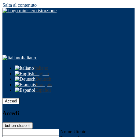
Salta al contenuto
Italiano
Italiano
English
Deutsch
Français
Español
Accedi
Accedi
button close
×
Nome Utente