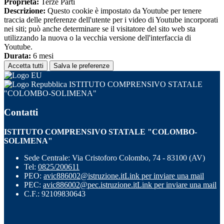
Proprieta:
Terze Parti
Descrizione:
Questo cookie è impostato da Youtube per tenere
traccia delle preferenze dell'utente per i video di Youtube incorporati
nei siti; può anche determinare se il visitatore del sito web sta
utilizzando la nuova o la vecchia versione dell'interfaccia di
Youtube.
Durata:
6 mesi
Accetta tutti
Salva le preferenze
ISTITUTO COMPRENSIVO STATALE
"COLOMBO-SOLIMENA"
Contatti
ISTITUTO COMPRENSIVO STATALE "COLOMBO-
SOLIMENA"
Sede Centrale: Via Cristoforo Colombo, 74 - 83100 (AV)
Tel:
0825/200611
PEO:
avic886002@istruzione.it
Link per inviare una mail
PEC:
avic886002@pec.istruzione.it
Link per inviare una mail
C.F.: 92109830643