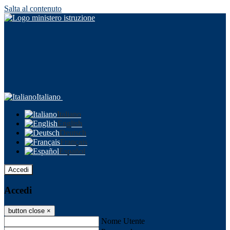
Salta al contenuto
Italiano
Italiano
English
Deutsch
Français
Español
Accedi
Accedi
button close
×
Nome Utente