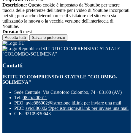
Descrizione:
Questo cookie è impostato da Youtube per tenere
traccia delle preferenze dell'utente per i video di Youtube incorporati
nei siti; può anche determinare se il visitatore del sito web sta
utilizzando la nuova o la vecchia versione dell'interfaccia di
Youtube.
Durata:
6 mesi
Accetta tutti
Salva le preferenze
ISTITUTO COMPRENSIVO STATALE
"COLOMBO-SOLIMENA"
Contatti
ISTITUTO COMPRENSIVO STATALE "COLOMBO-
SOLIMENA"
Sede Centrale: Via Cristoforo Colombo, 74 - 83100 (AV)
Tel:
0825/200611
PEO:
avic886002@istruzione.it
Link per inviare una mail
PEC:
avic886002@pec.istruzione.it
Link per inviare una mail
C.F.: 92109830643