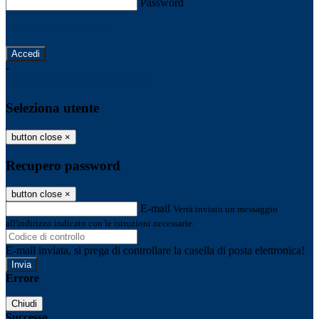
Password
Password dimenticata?
-
Entra con SPID
Entra con CIE
Seleziona utente
button close
×
Recupero password
button close
×
E-mail
Verrà inviato un messaggio
all'indirizzo indicato con le istruzioni necessarie.
E-mail inviata, si prega di controllare la casella di posta elettronica!
Errore
Chiudi
Successo