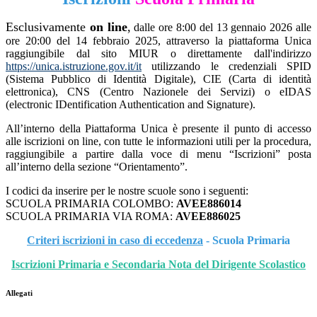
Esclusivamente
on line
,
dalle ore 8:00 del 13 gennaio 2026 alle
ore 20:00 del 14 febbraio 2025,
attraverso la piattaforma Unica
raggiungibile dal sito MIUR o direttamente dall'indirizzo
https://unica.istruzione.gov.it/it
utilizzando le credenziali SPID
(Sistema Pubblico di Identità
Digitale), CIE (Carta di identità
elettronica), CNS (Centro Nazionele dei Servizi) o eIDAS
(electronic IDentification Authentication and
Signature).
All’interno della Piattaforma Unica è presente il punto di accesso
alle iscrizioni on line, con tutte le informazioni utili per la procedura,
raggiungibile a partire dalla voce di menu “Iscrizioni” posta
all’interno della sezione “Orientamento”.
I codici da inserire per le nostre scuole sono i seguenti:
SCUOLA PRIMARIA COLOMBO:
AVEE886014
SCUOLA PRIMARIA VIA ROMA:
AVEE886025
Criteri iscrizioni in caso di eccedenza
- Scuola Primaria
Iscrizioni Primaria e Secondaria Nota del Dirigente Scolastico
Allegati