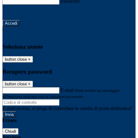
Password
Password dimenticata?
-
Entra con SPID
Entra con CIE
Seleziona utente
button close
×
Recupero password
button close
×
E-mail
Verrà inviato un messaggio
all'indirizzo indicato con le istruzioni necessarie.
E-mail inviata, si prega di controllare la casella di posta elettronica!
Errore
Chiudi
Successo