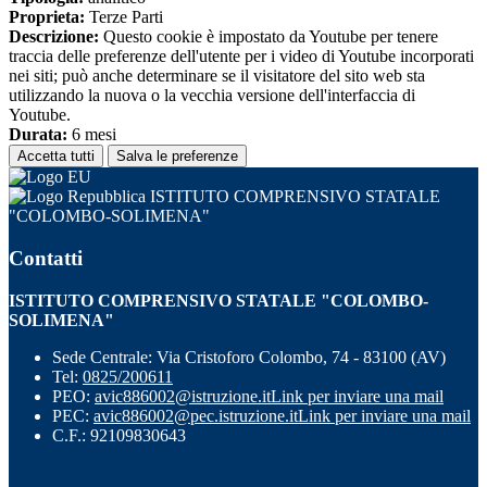
Proprieta:
Terze Parti
Descrizione:
Questo cookie è impostato da Youtube per tenere
traccia delle preferenze dell'utente per i video di Youtube incorporati
nei siti; può anche determinare se il visitatore del sito web sta
utilizzando la nuova o la vecchia versione dell'interfaccia di
Youtube.
Durata:
6 mesi
Accetta tutti
Salva le preferenze
ISTITUTO COMPRENSIVO STATALE
"COLOMBO-SOLIMENA"
Contatti
ISTITUTO COMPRENSIVO STATALE "COLOMBO-
SOLIMENA"
Sede Centrale: Via Cristoforo Colombo, 74 - 83100 (AV)
Tel:
0825/200611
PEO:
avic886002@istruzione.it
Link per inviare una mail
PEC:
avic886002@pec.istruzione.it
Link per inviare una mail
C.F.: 92109830643