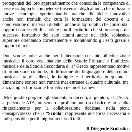
protagonisti del loro apprendimento; che consolida le competenze di
base e sviluppa le competenze trasversali degli alunni; che utilizza le
nuove tecnologie sperimentando pratiche didattiche innovative
anche non frontali; che cura la formazione dei docenti e la
condivisione di materiali didattici anche autoprodotti; che consolida i
rapporti con le reti di scuole e con il territorio; che si preoccupa del
successo formativo dei suoi alunni anche nel ciclo scolastico
superiore orientando correttamente e monitorando gli esiti grazie a
rapporti di rete.
Due scuole unite anche per l’attenzione costante all’educazione
musicale: il coro voci bianche delle Scuole Primarie e l’indirizzo
musicale della Scuola Secondaria di 1° Grado rappresentano motivo
di promozione culturale, di diffusione del linguaggio e della cultura
musicale tra gli allievi, le famiglie e il territorio in quanto la
dimensione sonora non rimane mai estranea al quadro culturale, ma,
anzi, amplia l’orizzonte formativo dei nostri allievi.
Mi è gradito porgere agli studenti, ai docenti, ai genitori, al DSGA,
al personale ATA, un sereno e proficuo anno scolastico e un sentito
ringraziamento per la collaborazione dedicata, nella piena
consapevolezza che la “
Scuola
” rappresenta una forza necessaria e
indispensabile per il miglioramento di tutti.
Il Dirigente Scolastico