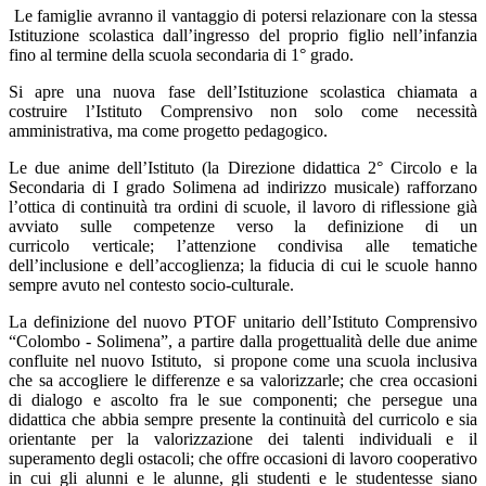
Le famiglie avranno il vantaggio di potersi relazionare con la stessa
Istituzione scolastica dall’ingresso del proprio figlio nell’infanzia
fino al termine della scuola secondaria di 1° grado.
Si apre una nuova fase dell’Istituzione scolastica chiamata a
costruire l’Istituto Comprensivo non solo come necessità
amministrativa, ma come progetto pedagogico.
Le due anime dell’Istituto (la Direzione didattica 2° Circolo e la
Secondaria di I grado Solimena ad indirizzo musicale) rafforzano
l’ottica di continuità tra ordini di scuole, il lavoro di riflessione già
avviato sulle competenze verso la definizione di un
curricolo verticale; l’attenzione condivisa alle tematiche
dell’inclusione e dell’accoglienza; la fiducia di cui le scuole hanno
sempre avuto nel contesto socio-culturale.
La definizione del nuovo PTOF unitario dell’Istituto Comprensivo
“Colombo - Solimena”, a partire dalla progettualità delle due anime
confluite nel nuovo Istituto, si propone come una scuola inclusiva
che sa accogliere le differenze e sa valorizzarle; che crea occasioni
di dialogo e ascolto fra le sue componenti; che persegue una
didattica che abbia sempre presente la continuità del curricolo e sia
orientante per la valorizzazione dei talenti individuali e il
superamento degli ostacoli; che offre occasioni di lavoro cooperativo
in cui gli alunni e le alunne, gli studenti e le studentesse siano