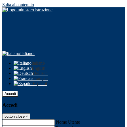
Salta al contenuto
Italiano
Italiano
English
Deutsch
Français
Español
Accedi
Accedi
button close
×
Nome Utente