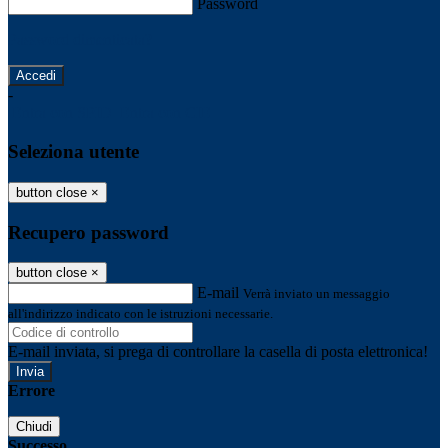
Password
Password dimenticata?
-
Entra con SPID
Entra con CIE
Seleziona utente
button close
×
Recupero password
button close
×
E-mail
Verrà inviato un messaggio
all'indirizzo indicato con le istruzioni necessarie.
E-mail inviata, si prega di controllare la casella di posta elettronica!
Errore
Chiudi
Successo