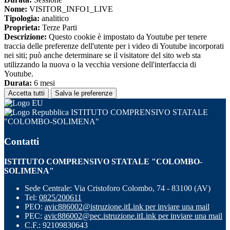
Nome:
VISITOR_INFO1_LIVE
Tipologia:
analitico
Proprieta:
Terze Parti
Descrizione:
Questo cookie è impostato da Youtube per tenere
traccia delle preferenze dell'utente per i video di Youtube incorporati
nei siti; può anche determinare se il visitatore del sito web sta
utilizzando la nuova o la vecchia versione dell'interfaccia di
Youtube.
Durata:
6 mesi
Accetta tutti
Salva le preferenze
ISTITUTO COMPRENSIVO STATALE
"COLOMBO-SOLIMENA"
Contatti
ISTITUTO COMPRENSIVO STATALE "COLOMBO-
SOLIMENA"
Sede Centrale: Via Cristoforo Colombo, 74 - 83100 (AV)
Tel:
0825/200611
PEO:
avic886002@istruzione.it
Link per inviare una mail
PEC:
avic886002@pec.istruzione.it
Link per inviare una mail
C.F.: 92109830643