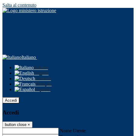
Salta al contenuto
Italiano
Italiano
English
Deutsch
Français
Español
Accedi
Accedi
button close
×
Nome Utente