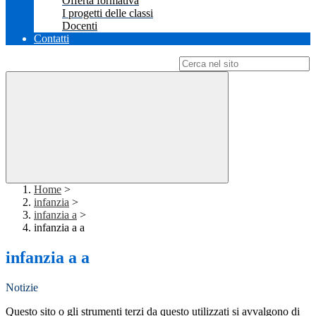
Offerta formativa
I progetti delle classi
Docenti
Contatti
Campo di ricerca per le pagine del sito
Home
>
infanzia
>
infanzia a
>
infanzia a a
infanzia a a
Notizie
Questo sito o gli strumenti terzi da questo utilizzati si avvalgono di