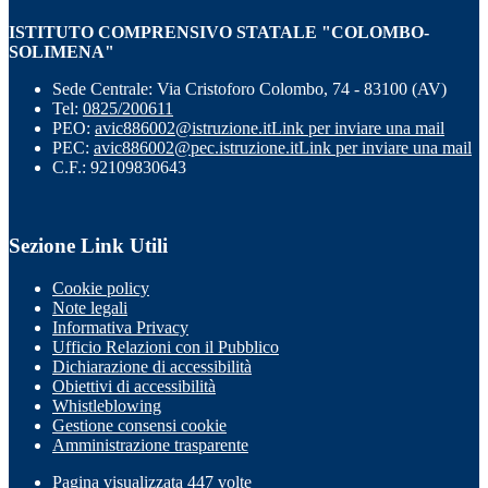
ISTITUTO COMPRENSIVO STATALE "COLOMBO-
SOLIMENA"
Sede Centrale: Via Cristoforo Colombo, 74 - 83100 (AV)
Tel:
0825/200611
PEO:
avic886002@istruzione.it
Link per inviare una mail
PEC:
avic886002@pec.istruzione.it
Link per inviare una mail
C.F.: 92109830643
Sezione Link Utili
Cookie policy
Note legali
Informativa Privacy
Ufficio Relazioni con il Pubblico
Dichiarazione di accessibilità
Obiettivi di accessibilità
Whistleblowing
Gestione consensi cookie
Amministrazione trasparente
Pagina visualizzata
447
volte