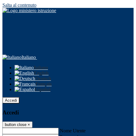
Salta al contenuto
Italiano
Italiano
English
Deutsch
Français
Español
Accedi
Accedi
button close
×
Nome Utente