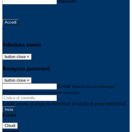
Password
Password dimenticata?
-
Entra con SPID
Entra con CIE
Seleziona utente
button close
×
Recupero password
button close
×
E-mail
Verrà inviato un messaggio
all'indirizzo indicato con le istruzioni necessarie.
E-mail inviata, si prega di controllare la casella di posta elettronica!
Errore
Chiudi
Successo