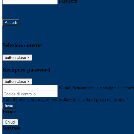
Password
Password dimenticata?
-
Entra con SPID
Entra con CIE
Seleziona utente
button close
×
Recupero password
button close
×
E-mail
Verrà inviato un messaggio all'indirizz
E-mail inviata, si prega di controllare la casella di posta elettronica!
Errore
Chiudi
Successo