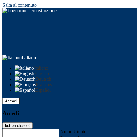
Salta al contenuto
Italiano
Italiano
English
Deutsch
Français
Español
Accedi
Accedi
button close
×
Nome Utente