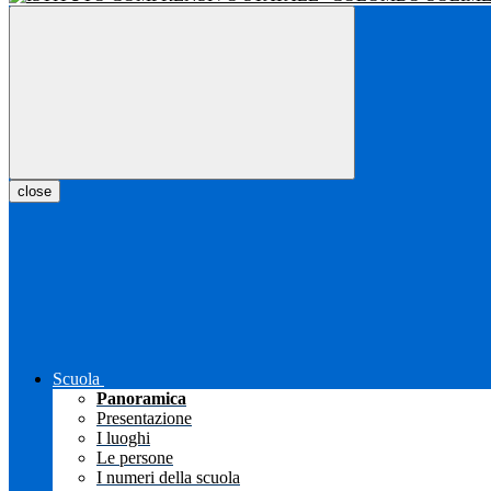
close
Scuola
Panoramica
Presentazione
I luoghi
Le persone
I numeri della scuola