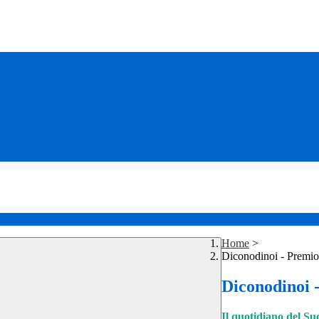
Home
>
Diconodinoi - Premio 
Diconodinoi -
Il quotidiano del Su