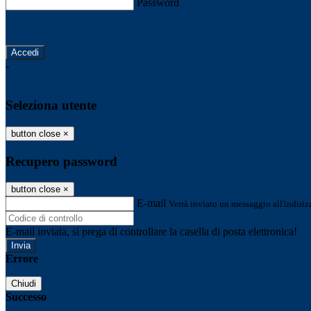
Password
Password dimenticata?
-
Entra con SPID
Entra con CIE
Seleziona utente
button close
×
Recupero password
button close
×
E-mail
Verrà inviato un messaggio all'indirizz
E-mail inviata, si prega di controllare la casella di posta elettronica!
Errore
Chiudi
Successo