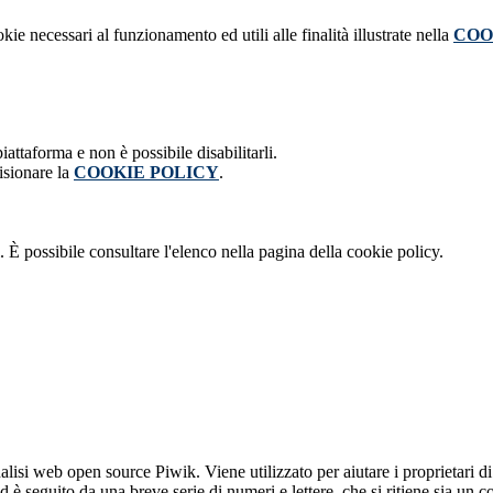
kie necessari al funzionamento ed utili alle finalità illustrate nella
COO
attaforma e non è possibile disabilitarli.
isionare la
COOKIE POLICY
.
 È possibile consultare l'elenco nella pagina della cookie policy.
lisi web open source Piwik. Viene utilizzato per aiutare i proprietari di
_id è seguito da una breve serie di numeri e lettere, che si ritiene sia un 