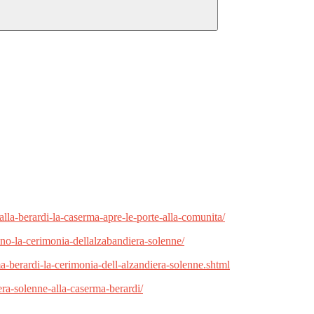
alla-berardi-la-caserma-apre-le-porte-alla-comunita/
ino-la-cerimonia-dellalzabandiera-solenne/
ma-berardi-la-cerimonia-dell-alzandiera-solenne.shtml
iera-solenne-alla-caserma-berardi/