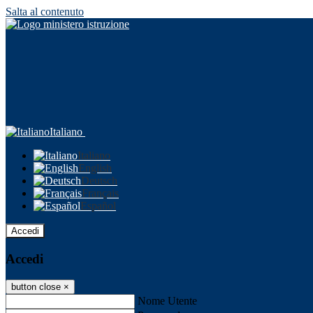
Salta al contenuto
Italiano
Italiano
English
Deutsch
Français
Español
Accedi
Accedi
button close
×
Nome Utente