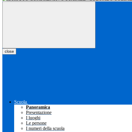
close
Scuola
Panoramica
Presentazione
I luoghi
Le persone
I numeri della scuola