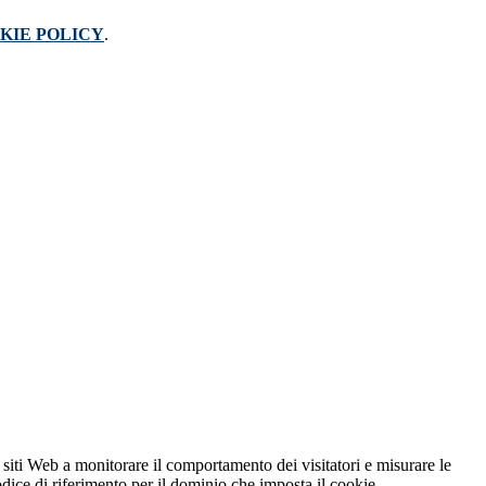
KIE POLICY
.
 siti Web a monitorare il comportamento dei visitatori e misurare le
codice di riferimento per il dominio che imposta il cookie.