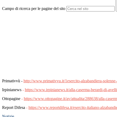
Campo di ricerca per le pagine del sito
Primativvù -
http://www.primativvu.it/1esercito-alzabandiera-solenne-
Irpinianews
-
https://www.irpinianews.it/alla-caserma-berardi-di-avell
Ottopagine
-
https://www.ottopagine.it/av/attualita/288638/alla-caser
Report Difesa
-
https://www.reportdifesa.it/esercito-italiano-alzaband
Notizie