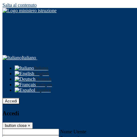
Salta al contenuto
Italiano
Italiano
English
Deutsch
Français
Español
Accedi
Accedi
button close
×
Nome Utente