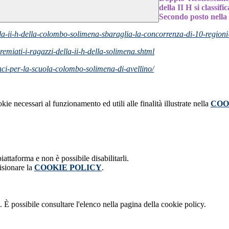
della II H si classi
Secondo posto nella
a-ii-h-della-colombo-solimena-sbaraglia-la-concorrenza-di-10-regioni-
remiati-i-ragazzi-della-ii-h-della-solimena.shtml
nci-per-la-scuola-colombo-solimena-di-avellino/
kie necessari al funzionamento ed utili alle finalità illustrate nella
COO
attaforma e non è possibile disabilitarli.
isionare la
COOKIE POLICY
.
 È possibile consultare l'elenco nella pagina della cookie policy.