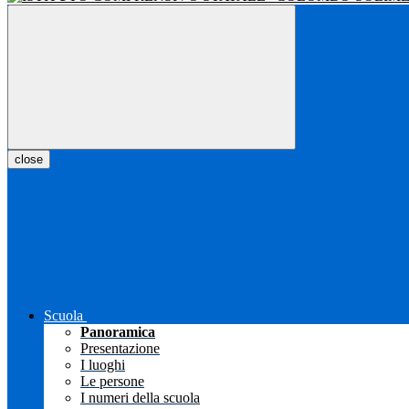
close
Scuola
Panoramica
Presentazione
I luoghi
Le persone
I numeri della scuola