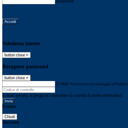
Password
Password dimenticata?
-
Entra con SPID
Entra con CIE
Seleziona utente
button close
×
Recupero password
button close
×
E-mail
Verrà inviato un messaggio all'indirizz
E-mail inviata, si prega di controllare la casella di posta elettronica!
Errore
Chiudi
Successo