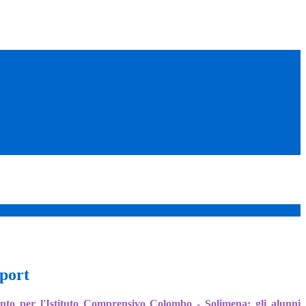
port
nto per l'Istituto Comprensivo Colombo - Solimena: gli alunni