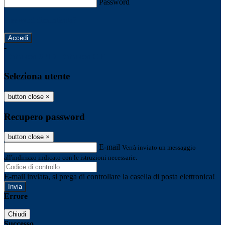
Password
Password dimenticata?
-
Entra con SPID
Entra con CIE
Seleziona utente
button close
×
Recupero password
button close
×
E-mail
Verrà inviato un messaggio
all'indirizzo indicato con le istruzioni necessarie.
E-mail inviata, si prega di controllare la casella di posta elettronica!
Errore
Chiudi
Successo