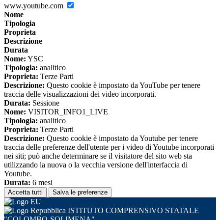
www.youtube.com
Nome
Tipologia
Proprieta
Descrizione
Durata
Nome:
YSC
Tipologia:
analitico
Proprieta:
Terze Parti
Descrizione:
Questo cookie è impostato da YouTube per tenere
traccia delle visualizzazioni dei video incorporati.
Durata:
Sessione
Nome:
VISITOR_INFO1_LIVE
Tipologia:
analitico
Proprieta:
Terze Parti
Descrizione:
Questo cookie è impostato da Youtube per tenere
traccia delle preferenze dell'utente per i video di Youtube incorporati
nei siti; può anche determinare se il visitatore del sito web sta
utilizzando la nuova o la vecchia versione dell'interfaccia di
Youtube.
Durata:
6 mesi
Accetta tutti
Salva le preferenze
ISTITUTO COMPRENSIVO STATALE
"COLOMBO-SOLIMENA"