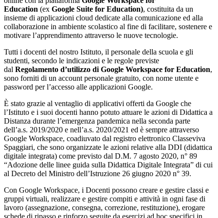
online con la piattaforma
Google Workspace for
Education
(ex
Google Suite for Education)
, costituita da un
insieme di applicazioni cloud dedicate alla comunicazione ed alla
collaborazione in ambiente scolastico al fine di facilitare, sostenere e
motivare l’apprendimento attraverso le nuove tecnologie.
Tutti i docenti del nostro Istituto, il personale della scuola e gli
studenti, secondo le indicazioni e le regole previste
dal
Regolamento d’utilizzo di Google Workspace for Education
,
sono forniti di un account personale gratuito, con nome utente e
password per l’accesso alle applicazioni Google.
È stato grazie al ventaglio di applicativi offerti da Google che
l’Istituto e i suoi docenti hanno potuto attuare le azioni di Didattica a
Distanza durante l’emergenza pandemica nella seconda parte
dell’a.s. 2019/2020 e nell’a.s. 2020/2021 ed è sempre attraverso
Google Workspace, coadiuvato dal registro elettronico Classeviva
Spaggiari, che sono organizzate le azioni relative alla DDI (didattica
digitale integrata) come previsto dal D.M. 7 agosto 2020, n° 89
“Adozione delle linee guida sulla Didattica Digitale Integrata” di cui
al Decreto del Ministro dell’Istruzione 26 giugno 2020 n° 39.
Con Google Workspace, i Docenti possono creare e gestire classi e
gruppi virtuali, realizzare e gestire compiti e attività in ogni fase di
lavoro (assegnazione, consegna, correzione, restituzione), erogare
schede di ripasso e rinforzo seguite da esercizi ad hoc specifici in