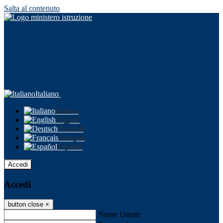
Salta al contenuto
Italiano
Italiano
English
Deutsch
Français
Español
Accedi
Accedi
button close
×
Nome Utente