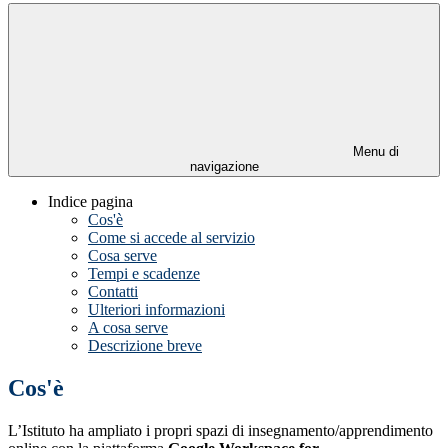
Menu di
navigazione
Indice pagina
Cos'è
Come si accede al servizio
Cosa serve
Tempi e scadenze
Contatti
Ulteriori informazioni
A cosa serve
Descrizione breve
Cos'è
L’Istituto ha ampliato i propri spazi di insegnamento/apprendimento