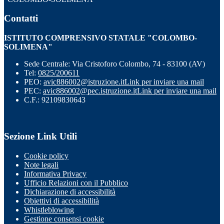
Contatti
ISTITUTO COMPRENSIVO STATALE "COLOMBO-
SOLIMENA"
Sede Centrale: Via Cristoforo Colombo, 74 - 83100 (AV)
Tel:
0825/200611
PEO:
avic886002@istruzione.it
Link per inviare una mail
PEC:
avic886002@pec.istruzione.it
Link per inviare una mail
C.F.: 92109830643
Sezione Link Utili
Cookie policy
Note legali
Informativa Privacy
Ufficio Relazioni con il Pubblico
Dichiarazione di accessibilità
Obiettivi di accessibilità
Whistleblowing
Gestione consensi cookie